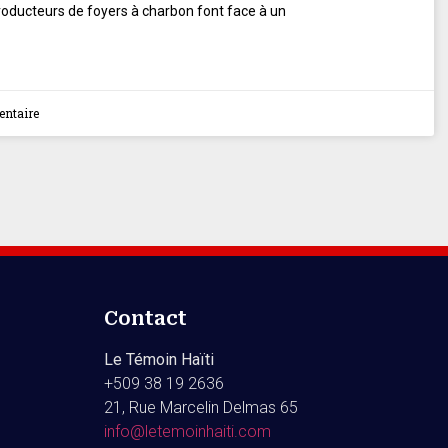
roducteurs de foyers à charbon font face à un
ntaire
Contact
Le Témoin Haïti
+509
38 19 2636
21, Rue Marcelin Delmas 65
info@letemoinhaiti.com