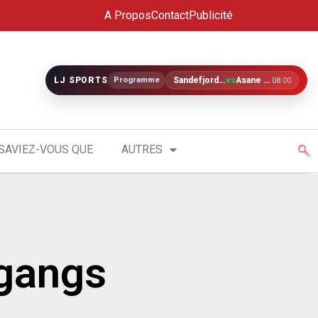
A Propos
Contact
Publicité
LJ SPORTS
Programme
Sandefjord U19
vs
Åsane U19
08:00
SAVIEZ-VOUS QUE
AUTRES
 gangs