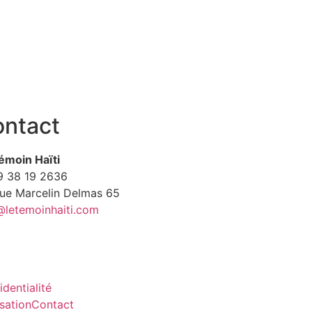
ntact
émoin Haïti
9
38 19 2636
Rue Marcelin Delmas 65
@letemoinhaiti.com
identialité
isation
Contact