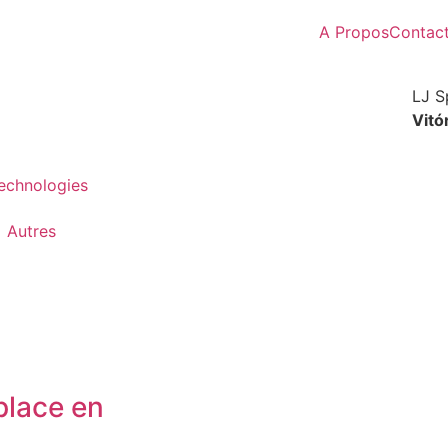
A Propos
Contac
LJ S
Vitó
Technologies
Autres
place en