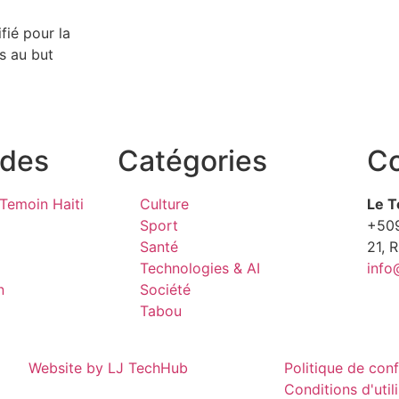
fié pour la
s au but
ides
Catégories
Co
Temoin Haiti
Culture
Le T
Sport
+50
Santé
21, 
Technologies & AI
info
n
Société
Tabou
Website by LJ TechHub
Politique de conf
Conditions d'util