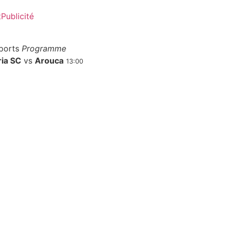
t
Publicité
ports
Programme
ria SC
vs
Arouca
13:00