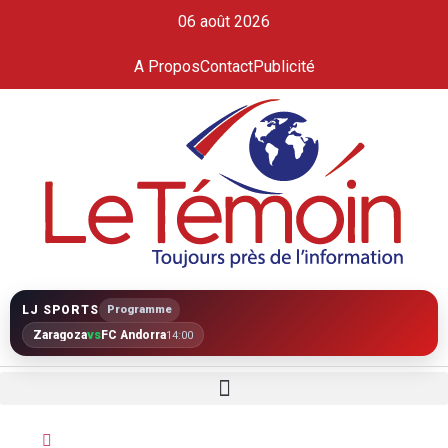
06 août 2026
A Propos
Contact
Publicité
LJ SPORTS
Programme
Zaragoza
vs
FC Andorra
14:00