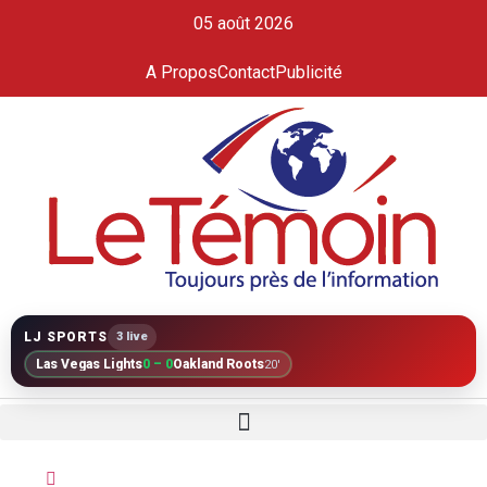
05 août 2026
A Propos
Contact
Publicité
LJ SPORTS
3 live
Las Vegas Lights
0 – 0
Oakland Roots
20'