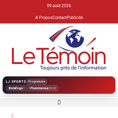
09 août 2026
A Propos
Contact
Publicité
LJ SPORTS
Programme
Botafogo
1 – 1
Fluminense
20:00