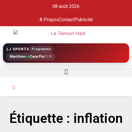
08 août 2026
A Propos
Contact
Publicité
LJ SPORTS
Programme
Marítimo
vs
Casa Pia
10:30
Étiquette : inflation