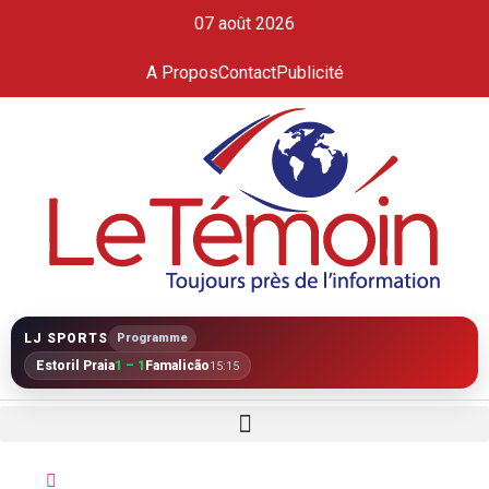
07 août 2026
A Propos
Contact
Publicité
LJ SPORTS
Programme
Estoril Praia
1 – 1
Famalicão
15:15