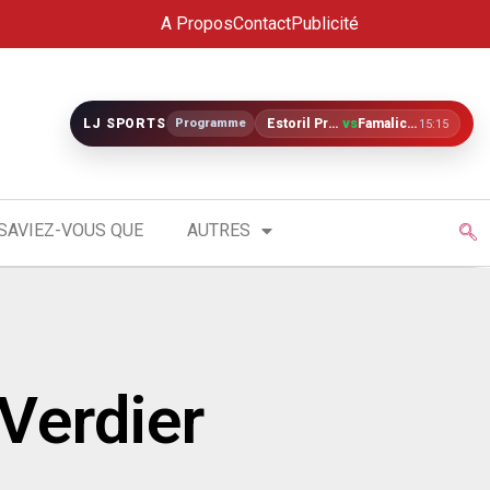
A Propos
Contact
Publicité
LJ SPORTS
Programme
Estoril Praia
vs
Famalicão
15:15
SAVIEZ-VOUS QUE
AUTRES
 Verdier