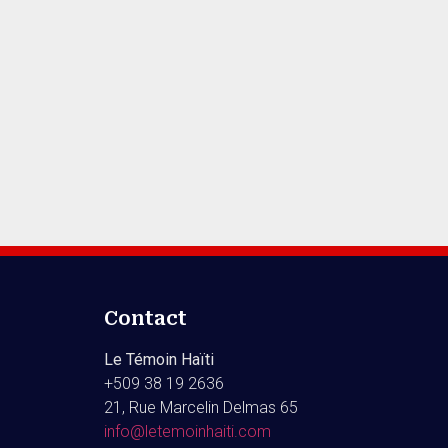
Contact
Le Témoin Haïti
+509
38 19 2636
21, Rue Marcelin Delmas 65
info@letemoinhaiti.com