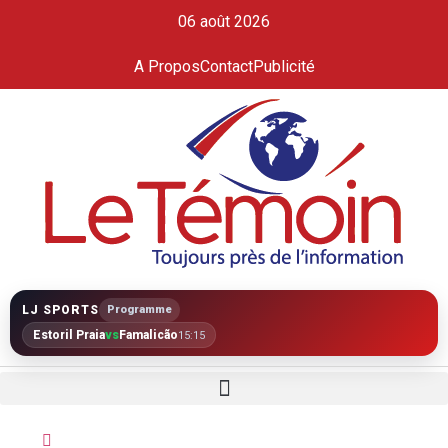
06 août 2026
A Propos
Contact
Publicité
LJ SPORTS
Programme
Estoril Praia
vs
Famalicão
15:15