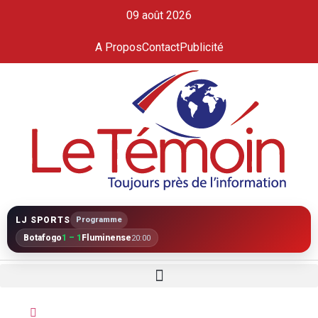
09 août 2026
A Propos
Contact
Publicité
LJ SPORTS
Programme
Botafogo
1 – 1
Fluminense
20:00