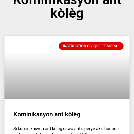
kòlèg
INSTRUCTION CIVIQUE ET MORAL
Kominikasyon ant kòlèg
Si kominikasyon ant kòlèg oswa ant siperyè ak sibòdone