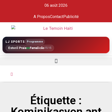
06 août 2026
A Propos
Contact
Publicité
LJ SPORTS
Programme
Estoril Praia
vs
Famalicão
15:15
Étiquette :
Kominikasyon ant