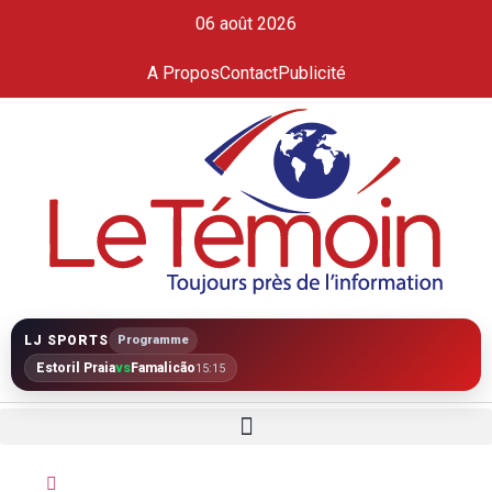
06 août 2026
A Propos
Contact
Publicité
LJ SPORTS
Programme
Estoril Praia
vs
Famalicão
15:15