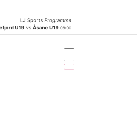
A Propos
Contact
Publicité
LJ Sports
Programme
efjord U19
vs
Åsane U19
08:00