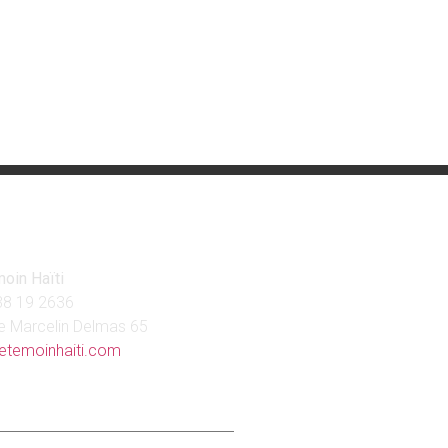
tact
oin Haïti
38 19 2636
e Marcelin Delmas 65
etemoinhaiti.com