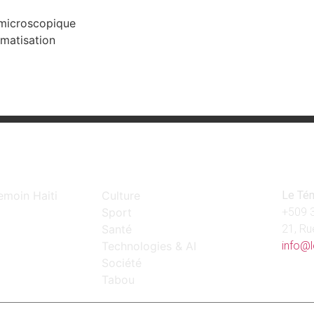
 microscopique
gmatisation
Catégories
Con
emoin Haiti
Culture
Le Tém
Sport
+509
Santé
21, Ru
Technologies & AI
info@l
Société
Tabou