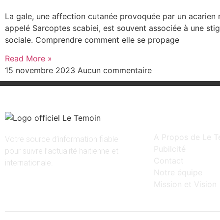
La gale, une affection cutanée provoquée par un acarien
appelé Sarcoptes scabiei, est souvent associée à une sti
sociale. Comprendre comment elle se propage
Read More »
15 novembre 2023
Aucun commentaire
Liens rapides
A Propos de Le T
Votre source d’information fiable
Pubilcité
pour suivre l’actualité haïtienne et
Contact
internationale.
Notre équipe
Mission et Vision