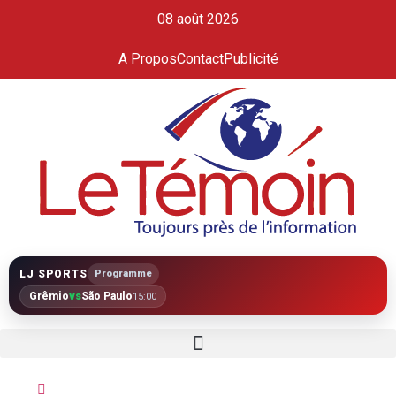
08 août 2026
A Propos
Contact
Publicité
LJ SPORTS
Programme
Grêmio
vs
São Paulo
15:00