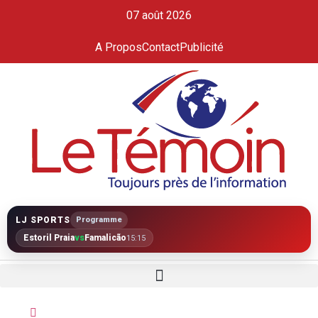
07 août 2026
A Propos
Contact
Publicité
LJ SPORTS
Programme
Estoril Praia
vs
Famalicão
15:15