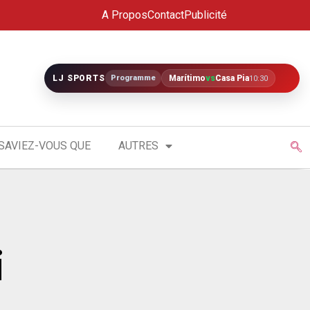
A Propos
Contact
Publicité
LJ SPORTS
Programme
Marítimo
vs
Casa Pia
10:30
SAVIEZ-VOUS QUE
AUTRES
i