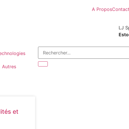
A Propos
Contac
LJ S
Estor
Technologies
Autres
ités et