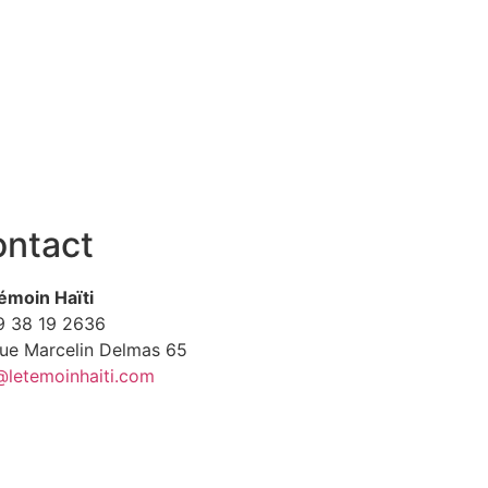
ntact
émoin Haïti
9
38 19 2636
Rue Marcelin Delmas 65
@letemoinhaiti.com