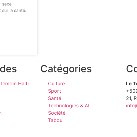
« sexe
 sur la santé.
ides
Catégories
Co
Temoin Haiti
Culture
Le T
Sport
+50
Santé
21, 
Technologies & AI
info
n
Société
Tabou