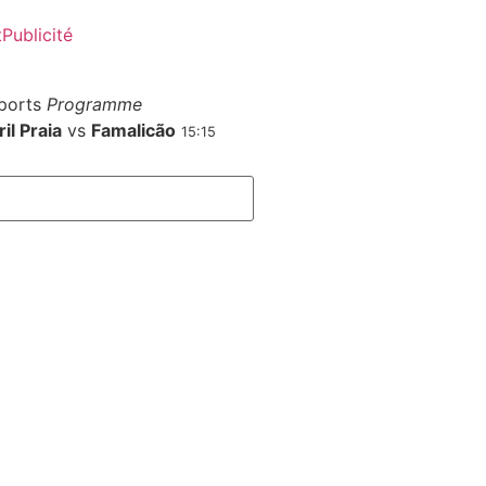
t
Publicité
ports
Programme
il Praia
vs
Famalicão
15:15