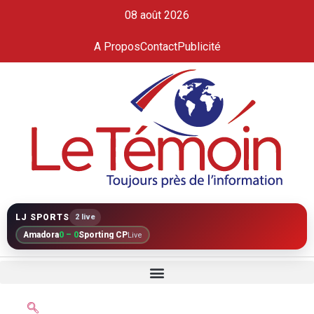
08 août 2026
A Propos
Contact
Publicité
LJ SPORTS
2 live
Amadora
0 – 0
Sporting CP
Live