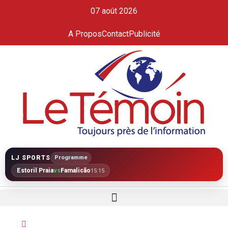
07 août 2026
A Propos
Contact
Publicité
LJ SPORTS
Programme
Estoril Praia
vs
Famalicão
15:15