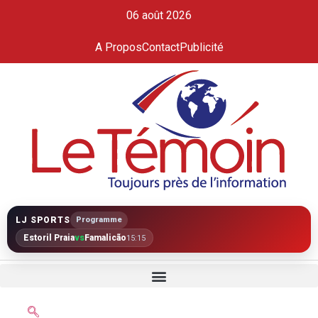
06 août 2026
A Propos
Contact
Publicité
LJ SPORTS
Programme
Estoril Praia
vs
Famalicão
15:15