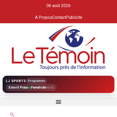
06 août 2026
A Propos
Contact
Publicité
LJ SPORTS
Programme
Estoril Praia
vs
Famalicão
15:15