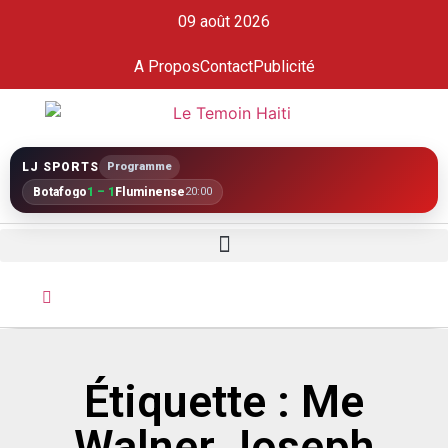
09 août 2026
A Propos
Contact
Publicité
LJ SPORTS
Programme
Botafogo
1 – 1
Fluminense
20:00
Étiquette : Me
Walner Joseph