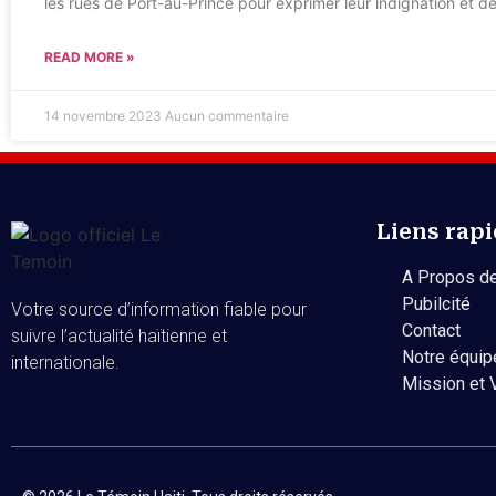
les rues de Port-au-Prince pour exprimer leur indignation et d
READ MORE »
14 novembre 2023
Aucun commentaire
Liens rap
A Propos de
Pubilcité
Votre source d’information fiable pour
Contact
suivre l’actualité haïtienne et
Notre équip
internationale.
Mission et 