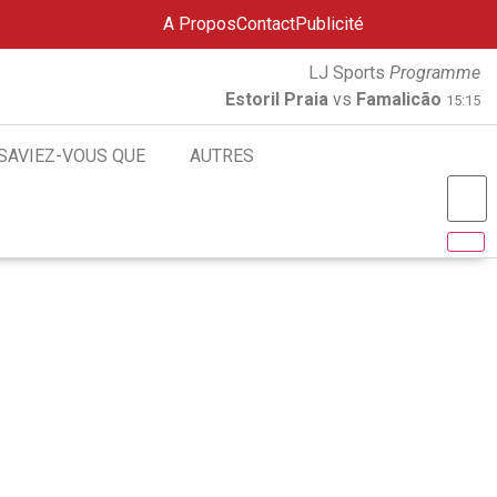
A Propos
Contact
Publicité
LJ Sports
Programme
Estoril Praia
vs
Famalicão
15:15
SAVIEZ-VOUS QUE
AUTRES