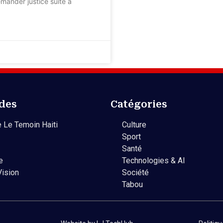
emander justice suite à
ides
Catégories
 Le Temoin Haiti
Culture
Sport
Santé
e
Technologies & AI
Vision
Société
Tabou