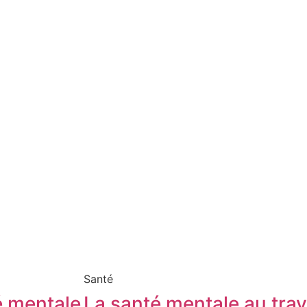
Santé
é mentale
La santé mentale au trava