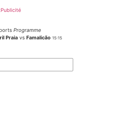
t
Publicité
ports
Programme
il Praia
vs
Famalicão
15:15