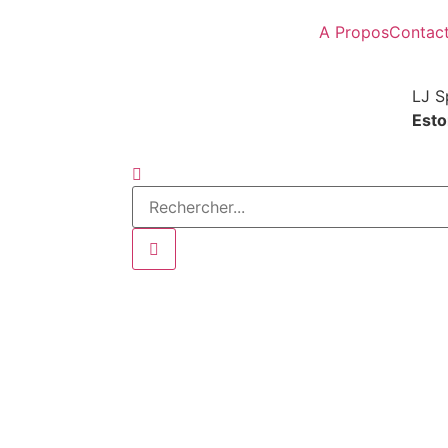
A Propos
Contac
LJ S
Estor