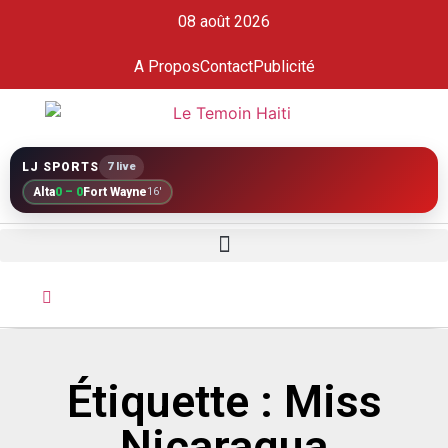
08 août 2026
A Propos
Contact
Publicité
LJ SPORTS
7 live
Alta
0 – 0
Fort Wayne
16'
Étiquette : Miss
Nicaragua