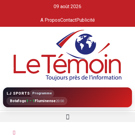
09 août 2026
A Propos
Contact
Publicité
LJ SPORTS
Programme
Botafogo
1 – 1
Fluminense
20:00