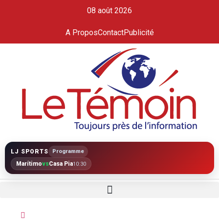
08 août 2026
A Propos
Contact
Publicité
LJ SPORTS
Programme
Marítimo
vs
Casa Pia
10:30