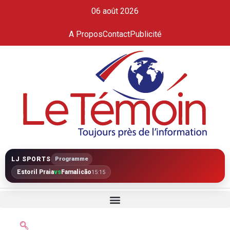
06 août 2026
A Propos
Contact
Publicité
LJ SPORTS
Programme
Estoril Praia
vs
Famalicão
15:15