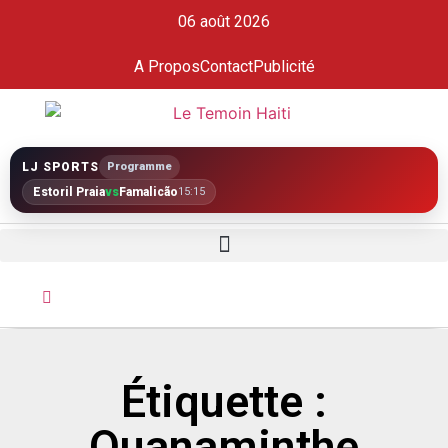
06 août 2026
A Propos
Contact
Publicité
LJ SPORTS
Programme
Estoril Praia
vs
Famalicão
15:15
Étiquette :
Ouanaminthe