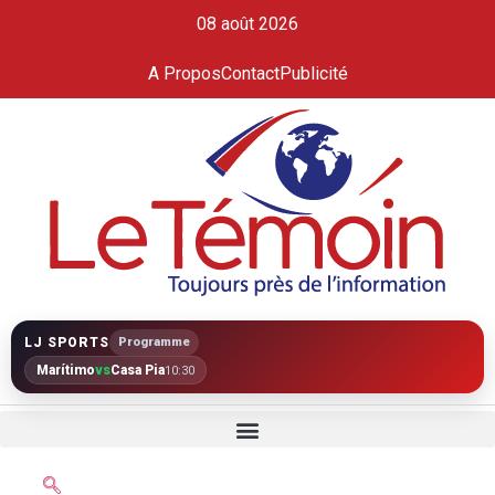
08 août 2026
A Propos
Contact
Publicité
LJ SPORTS
Programme
Marítimo
vs
Casa Pia
10:30