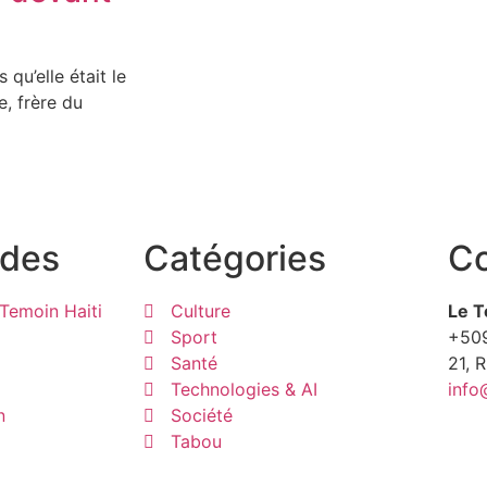
 qu’elle était le
e, frère du
ides
Catégories
Co
Temoin Haiti
Culture
Le T
Sport
+50
Santé
21, 
Technologies & AI
info
n
Société
Tabou