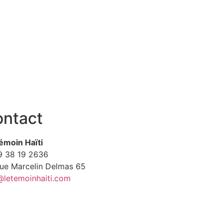
ntact
émoin Haïti
9
38 19 2636
Rue Marcelin Delmas 65
@letemoinhaiti.com