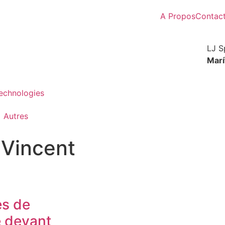
A Propos
Contac
LJ S
Marí
Technologies
Autres
 Vincent
es de
e devant