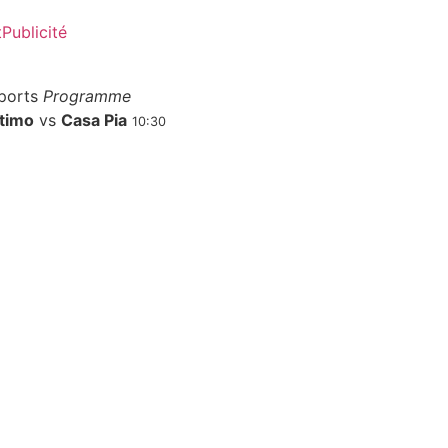
t
Publicité
ports
Programme
timo
vs
Casa Pia
10:30