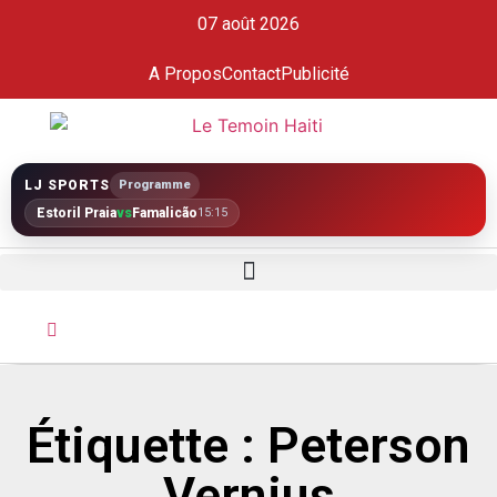
07 août 2026
A Propos
Contact
Publicité
LJ SPORTS
Programme
Estoril Praia
vs
Famalicão
15:15
Étiquette : Peterson
Vernius