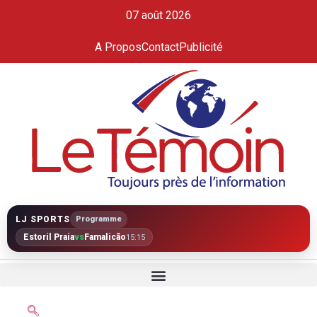
07 août 2026
A Propos
Contact
Publicité
LJ SPORTS
Programme
Estoril Praia
vs
Famalicão
15:15