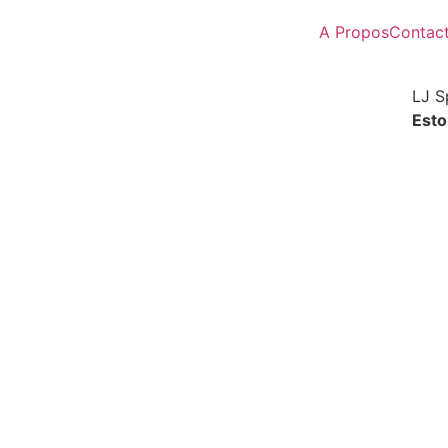
A Propos
Contac
LJ S
Estor