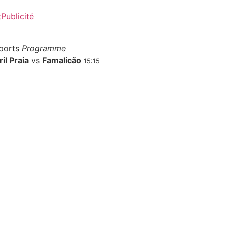
t
Publicité
ports
Programme
il Praia
vs
Famalicão
15:15