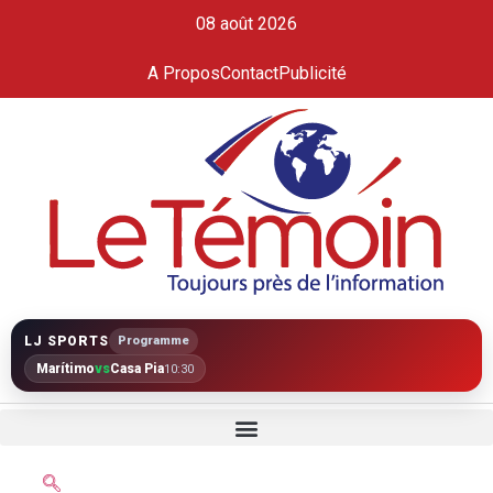
08 août 2026
A Propos
Contact
Publicité
LJ SPORTS
Programme
Marítimo
vs
Casa Pia
10:30