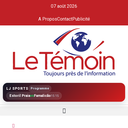
07 août 2026
A Propos
Contact
Publicité
LJ SPORTS
Programme
Estoril Praia
vs
Famalicão
15:15