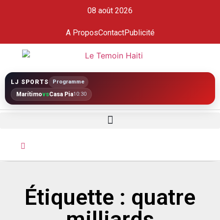
08 août 2026
A Propos
Contact
Publicité
LJ SPORTS
Programme
Marítimo
vs
Casa Pia
10:30
Étiquette : quatre
milliards