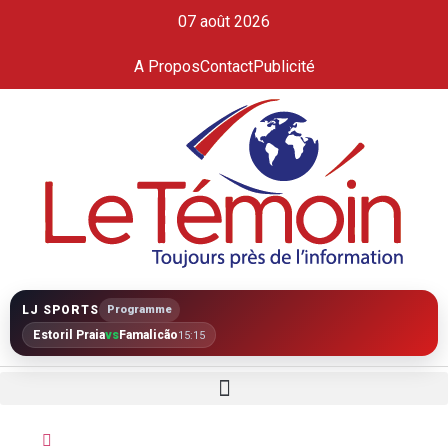
07 août 2026
A Propos
Contact
Publicité
LJ SPORTS
Programme
Estoril Praia
vs
Famalicão
15:15