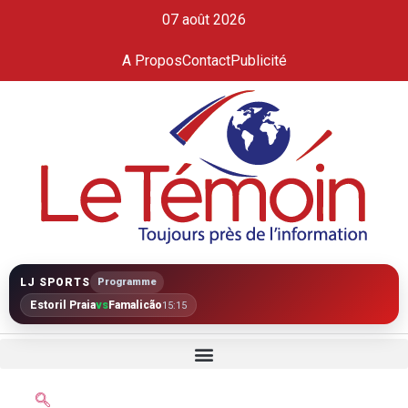
07 août 2026
A Propos
Contact
Publicité
LJ SPORTS
Programme
Estoril Praia
vs
Famalicão
15:15