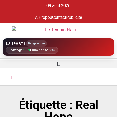
09 août 2026
A Propos
Contact
Publicité
LJ SPORTS
Programme
Botafogo
1 – 1
Fluminense
20:00
Étiquette : Real
Hope