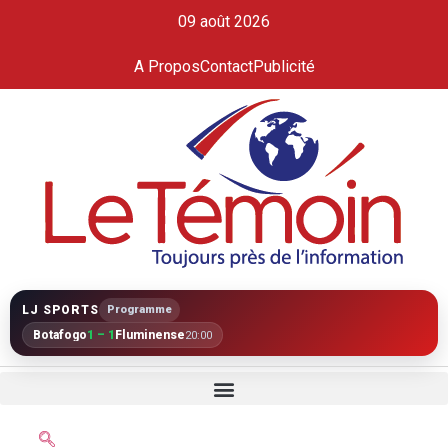
09 août 2026
A Propos
Contact
Publicité
LJ SPORTS
Programme
Botafogo
1 – 1
Fluminense
20:00