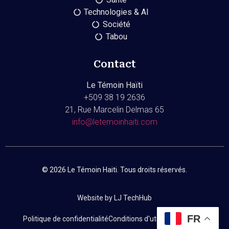
Technologies & AI
Société
Tabou
Contact
Le Témoin Haïti
+509
38 19 2636
21, Rue Marcelin Delmas 65
info@letemoinhaiti.com
© 2026 Le Témoin Haiti. Tous droits réservés.
Website by LJ TechHub
FR
Politique de confidentialité
Conditions d'utilisation
Contact