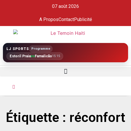
07 août 2026
A Propos
Contact
Publicité
LJ SPORTS
Programme
Estoril Praia
vs
Famalicão
15:15
Étiquette : réconfort