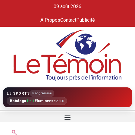
09 août 2026
A Propos
Contact
Publicité
LJ SPORTS
Programme
Botafogo
1 – 1
Fluminense
20:00