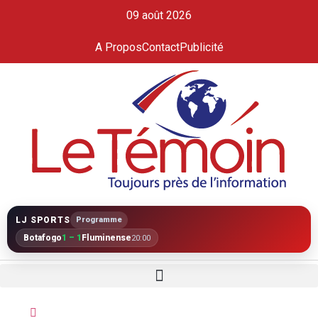
09 août 2026
A Propos
Contact
Publicité
LJ SPORTS
Programme
Botafogo
1 – 1
Fluminense
20:00