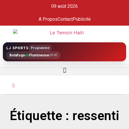
09 août 2026
A Propos
Contact
Publicité
LJ SPORTS
Programme
Botafogo
vs
Fluminense
20:00
Étiquette : ressenti