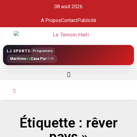
08 août 2026
A Propos
Contact
Publicité
LJ SPORTS
Programme
Marítimo
vs
Casa Pia
10:30
Étiquette : rêver
pays »