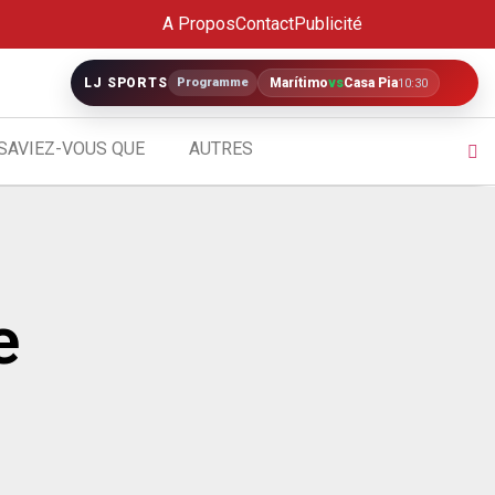
A Propos
Contact
Publicité
LJ SPORTS
Programme
Marítimo
vs
Casa Pia
10:30
SAVIEZ-VOUS QUE
AUTRES
e