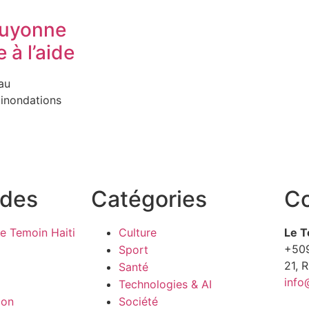
Rouyonne
 à l’aide
au
 inondations
ides
Catégories
Co
e Temoin Haiti
Culture
Le T
+50
Sport
21, 
Santé
info
Technologies & AI
ion
Société