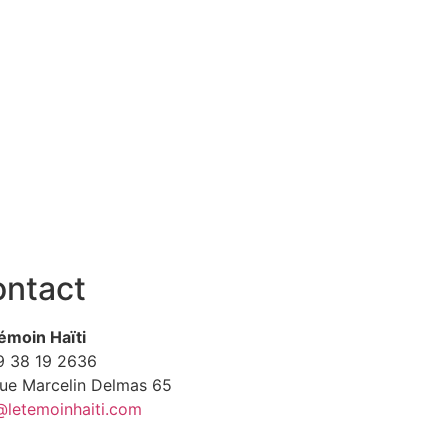
ntact
émoin Haïti
9
38 19 2636
Rue Marcelin Delmas 65
@letemoinhaiti.com