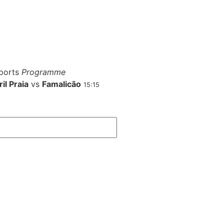
ports
Programme
il Praia
vs
Famalicão
15:15