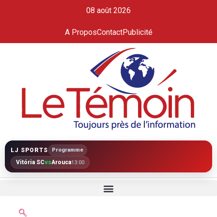
08 août 2026
A Propos
Contact
Publicité
LJ SPORTS
Programme
Vitória SC
vs
Arouca
13:00