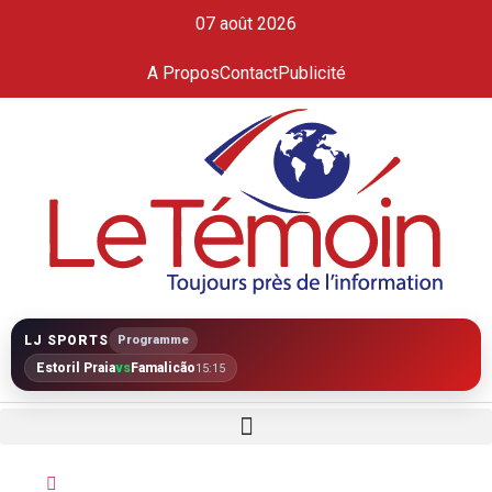
07 août 2026
A Propos
Contact
Publicité
LJ SPORTS
Programme
Estoril Praia
vs
Famalicão
15:15